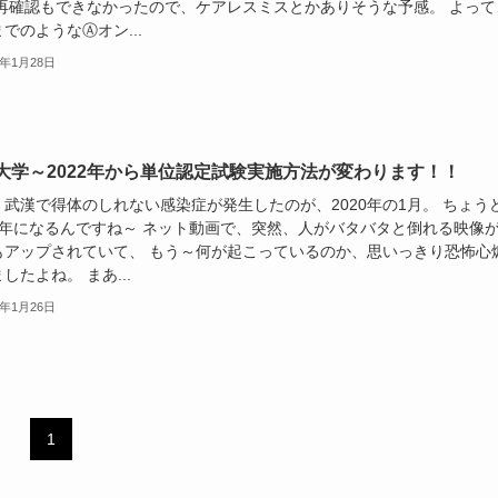
 再確認もできなかったので、ケアレスミスとかありそうな予感。 よって
でのようなⒶオン...
2年1月28日
大学～2022年から単位認定試験実施方法が変わります！！
・武漢で得体のしれない感染症が発生したのが、2020年の1月。 ちょう
2年になるんですね～ ネット動画で、突然、人がバタバタと倒れる映像
もアップされていて、 もう～何が起こっているのか、思いっきり恐怖心
したよね。 まあ...
2年1月26日
1