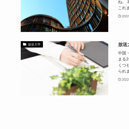
ね。
これま
202
放送
放送大学
中国
まる
くつ
られま
202