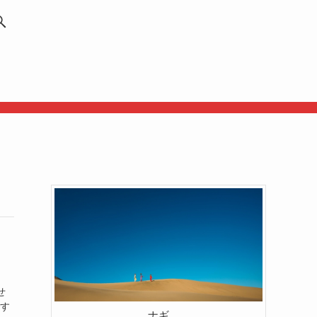
せ
です
ナギ