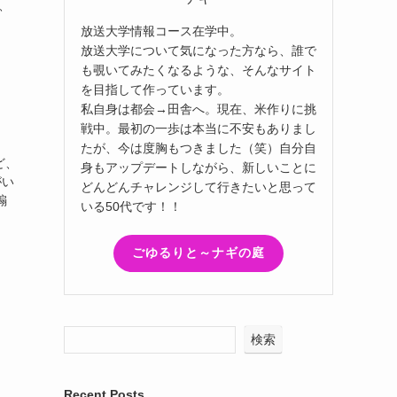
、
放送大学情報コース在学中。
放送大学について気になった方なら、誰で
も覗いてみたくなるような、そんなサイト
を目指して作っています。
私自身は都会→田舎へ。現在、米作りに挑
戦中。最初の一歩は本当に不安もありまし
たが、今は度胸もつきました（笑）自分自
ど、
身もアップデートしながら、新しいことに
がい
どんどんチャレンジして行きたいと思って
煽
いる50代です！！
ごゆるりと～ナギの庭
検索
Recent Posts